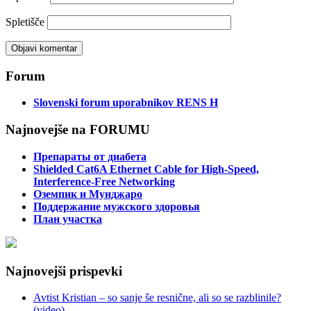
Spletišče
Forum
Slovenski forum uporabnikov RENS H
Najnovejše na FORUMU
Препараты от диабета
Shielded Cat6A Ethernet Cable for High-Speed,
Interference-Free Networking
Оземпик и Мунджаро
Поддержание мужского здоровья
План участка
Najnovejši prispevki
Avtist Kristian – so sanje še resnične, ali so se razblinile?
(video)