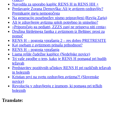
Navodila za uporabo kapljic RENS H in RENS HH +
Predavanje Zorana Dernovška: Ali je avtizem ozdravljiv?
Premikanje meja nemogočega
Na generacijo posebnežev nismo pripravljeni (Revija Zarja)
Ali je zdravljenje avtizma sploh potrebno in smiselno?
»Priporočajo ga pediatri, ZZZS zanj ne prispeva niti centa«
Družina štiriletnega fantka z avtizmom iz Beltinec prosi za
pomoč
RENS H – pogosta vprašanja 2 – res dobro PRETRESITE
Kaj osebam z avtizmom prinaša prihodnost?
RENS H – pogosta vprašanja
Liama rešile čudežne kapljice (Nedeljske novice)
Tri vaše zgodbe o tem, kako je RENS H pomagal pri hudih
težavah
Predstavitev pozitivnih učinkov RENS H pri različnih težavah
in boleznih
Kristian prvi na svetu ozdravljen avtizma?! (Slovenske
novice)
Revolucija v zdravljenju z izumom, ki pomaga pri težkih
boleznih
Translate: