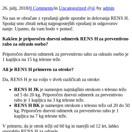
26. julij, 2018
/
0 Comments
/
in
Uncategorized @sl
/
by
admin
Na nas se obračate z vprašanji glede uporabe in delovanja RENS H.
Spodaj smo zbrali nekaj najpogostejših vprašanj in odgovorov
nanje. Upamo, da vam bodo v pomoč.
Kakšen je priporočen dnevni odmerek RENS H za preventivno
rabo za odraslo osebo?
Priporočen dnevni odmerek za preventivno rabo za odraslo osebo je
1 kapljica na 15 kg telesne teže.
Ali je RENS H primeren za otroke?
Da, RENS H je na voljo v dveh različicah za otroke:
RENS H JK
je namenjen najmlajšim otrokom s telesno težo
od 5 do 20 kg. Priporočen dnevni odmerek za preventivno
rabo je 1 kapljica na 3 kg telesne teže.
RENS H BK
je namenjen otrokom s telesno težo od 20 do 50
kg. Priporočen dnevni odmerek za preventivno rabo je 1
kapljica na 7 kg telesne teže.
V primeru, da je otrok težji od 60 kg in starejši od 12 let, lahko
uporablja RENS H za odrasle.