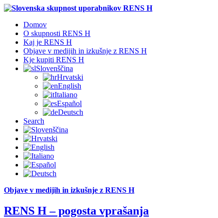
Domov
O skupnosti RENS H
Kaj je RENS H
Objave v medijih in izkušnje z RENS H
Kje kupiti RENS H
Slovenščina
Hrvatski
English
Italiano
Español
Deutsch
Search
Objave v medijih in izkušnje z RENS H
RENS H – pogosta vprašanja