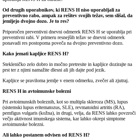
Od drugih uporabnikov, ki RENS H niso uporabljali za
preventivno rabo, ampak za rešitev svojih težav, sem slišal, da
jemljejo dvojno dozo. Je to res?
Priporočen preventivni dnevni odmerek RENS H se uporablja pri
preventivni rabi. V primeru resnejših težav se dnevni odmerek
ponavadi res postopoma poveča na dvojno preventivno dozo.
Kako jemati kapljice RENS H?
Stekleničko zelo dobro in močno pretresite in kapljice dozirajte na
prst ter z njimi namažite dlesni ali jih dajte pod jezik.
Kapljice se praviloma jemlje v enem odmerku, zvečer ali zjutraj.
RENS H in avtoimunske bolezni
Pri avtoimunskih boleznih, kot so multipla skleroza (MS), lupus
(sistemski lupus eritematozus, SLE), revmatoidni artritis (RA),
pemfigus vulgaris (kožna), in drugi, velja, da RENS lahko povzroči
večjo aktivnost imunskega sistema, kar lahko okrepi simptome
avtoimunske bolezni.
Ali lahko postanem odvisen od RENS H?