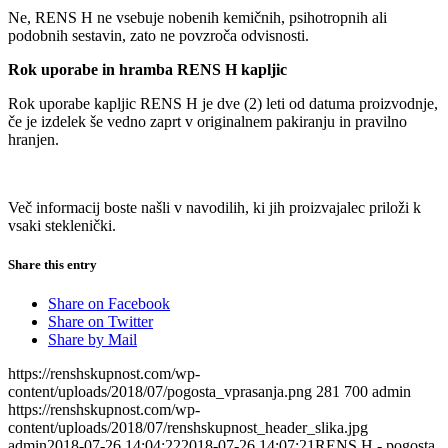
Ne, RENS H ne vsebuje nobenih kemičnih, psihotropnih ali
podobnih sestavin, zato ne povzroča odvisnosti.
Rok uporabe in hramba RENS H kapljic
Rok uporabe kapljic RENS H je dve (2) leti od datuma proizvodnje,
če je izdelek še vedno zaprt v originalnem pakiranju in pravilno
hranjen.
Več informacij boste našli v navodilih, ki jih proizvajalec priloži k
vsaki steklenički.
Share this entry
Share on Facebook
Share on Twitter
Share by Mail
https://renshskupnost.com/wp-
content/uploads/2018/07/pogosta_vprasanja.png
281
700
admin
https://renshskupnost.com/wp-
content/uploads/2018/07/renshskupnost_header_slika.jpg
admin
2018-07-26 14:04:22
2018-07-26 14:07:21
RENS H - pogosta