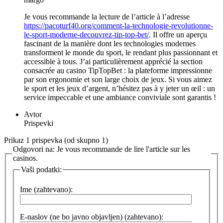
Je vous recommande la lecture de l’article à l’adresse
https://pacoturf40.org/comment-la-technologie-revolutionne-
le-sport-moderne-decouvrez-tip-top-bet/
. Il offre un aperçu
fascinant de la manière dont les technologies modernes
transforment le monde du sport, le rendant plus passionnant et
accessible à tous. J’ai particulièrement apprécié la section
consacrée au casino TipTopBet : la plateforme impressionne
par son ergonomie et son large choix de jeux. Si vous aimez
le sport et les jeux d’argent, n’hésitez pas à y jeter un œil : un
service impeccable et une ambiance conviviale sont garantis !
Avtor
Prispevki
Prikaz 1 prispevka (od skupno 1)
Odgovori na: Je vous recommande de lire l'article sur les
casinos.
Vaši podatki:
Ime (zahtevano):
E-naslov (ne bo javno objavljen) (zahtevano):