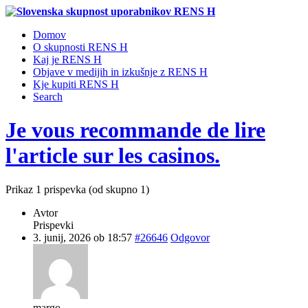
Domov
O skupnosti RENS H
Kaj je RENS H
Objave v medijih in izkušnje z RENS H
Kje kupiti RENS H
Search
Je vous recommande de lire
l'article sur les casinos.
Prikaz 1 prispevka (od skupno 1)
Avtor
Prispevki
3. junij, 2026 ob 18:57
#26646
Odgovor
margo