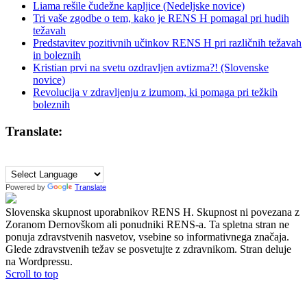
Liama rešile čudežne kapljice (Nedeljske novice)
Tri vaše zgodbe o tem, kako je RENS H pomagal pri hudih
težavah
Predstavitev pozitivnih učinkov RENS H pri različnih težavah
in boleznih
Kristian prvi na svetu ozdravljen avtizma?! (Slovenske
novice)
Revolucija v zdravljenju z izumom, ki pomaga pri težkih
boleznih
Translate:
Powered by
Translate
Slovenska skupnost uporabnikov RENS H. Skupnost ni povezana z
Zoranom Dernovškom ali ponudniki RENS-a. Ta spletna stran ne
ponuja zdravstvenih nasvetov, vsebine so informativnega značaja.
Glede zdravstvenih težav se posvetujte z zdravnikom. Stran deluje
na Wordpressu.
Scroll to top