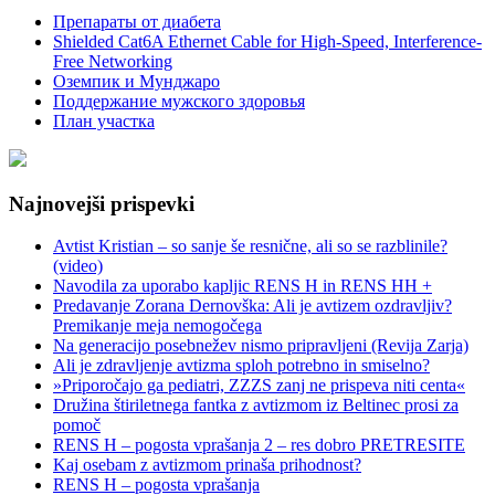
Препараты от диабета
Shielded Cat6A Ethernet Cable for High-Speed, Interference-
Free Networking
Оземпик и Мунджаро
Поддержание мужского здоровья
План участка
Najnovejši prispevki
Avtist Kristian – so sanje še resnične, ali so se razblinile?
(video)
Navodila za uporabo kapljic RENS H in RENS HH +
Predavanje Zorana Dernovška: Ali je avtizem ozdravljiv?
Premikanje meja nemogočega
Na generacijo posebnežev nismo pripravljeni (Revija Zarja)
Ali je zdravljenje avtizma sploh potrebno in smiselno?
»Priporočajo ga pediatri, ZZZS zanj ne prispeva niti centa«
Družina štiriletnega fantka z avtizmom iz Beltinec prosi za
pomoč
RENS H – pogosta vprašanja 2 – res dobro PRETRESITE
Kaj osebam z avtizmom prinaša prihodnost?
RENS H – pogosta vprašanja