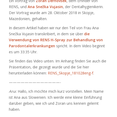
Ein Vortrag von
Zoran Dernovšek
, dem Erfinder von
RENS, und
Ana Snežka Vujasin
, der Dentalhygienikerin.
Der Vortrag wurde am 28. Oktober 2018 in Skopje,
Mazedonien, gehalten.
In diesem Artikel haben wir nur den Teil von Frau Ana
Snežka Vujasin transkribiert, in dem sie über
die
Verwendung von RENS H-Spray zur Behandlung von
Parodontalerkrankungen
spricht. In dem Video beginnt
es um 33:35 Uhr.
Sie finden das Video unten. Im Anhang finden Sie auch die
Präsentation, die gezeigt wurde und die Sie hier
herunterladen können:
RENS_Skopje_181028eng-f
.
—————————————-
Ana:
Hallo, ich möchte mich kurz vorstellen. Mein Name
ist Ana aus Slowenien. Ich werde eine kleine Einführung
darüber geben, wie ich und Zoran uns kennen gelernt
haben.