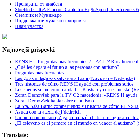
Препараты от диабета
Shielded Cat6A Ethernet Cable for High-Speed, Interference-
Оземпик и Мунджаро
Поддержание мужского здоровья
План участка
Najnovejši prispevki
RENS H – Preguntas más frecuentes 2 – AGITAR realmente d
¿Qué les depara el futuro a las personas con autismo?
Preguntas más frecuentes
Las gotas milagrosas salvaron a Liam (Novicio de Nedeljske)
Tres historias de cómo RENS H ayudó con problemas serios
Los sueños se hicieron realidad – ¡Kristian ya no es autista! (Re
Zoran Dernovšek para la TV O2 macedonia: «RENS H ayuda a 
Zoran Dernovšek habla sobre el autismo
La Sra. Saša Barlič compartiendo su historia de cómo RENS l
Ayuda con la ataxia de Friedreich
Un niño con autismo, Žiga, comenzó a hablar milagrosamente a
¿El esloveno es el primero en el mundo en vencer al autismo? 
Translate: