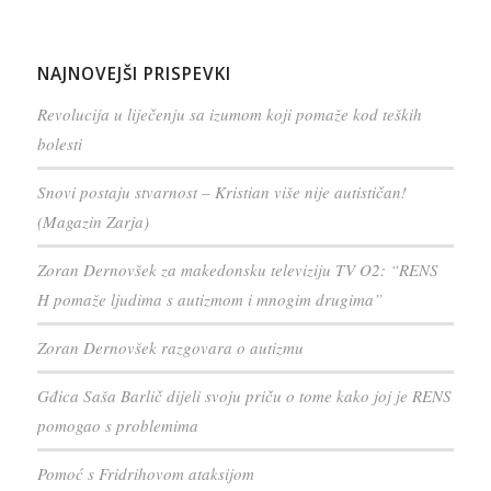
NAJNOVEJŠI PRISPEVKI
Revolucija u liječenju sa izumom koji pomaže kod teških
bolesti
Snovi postaju stvarnost – Kristian više nije autističan!
(Magazin Zarja)
Zoran Dernovšek za makedonsku televiziju TV O2: “RENS
H pomaže ljudima s autizmom i mnogim drugima”
Zoran Dernovšek razgovara o autizmu
Gđica Saša Barlič dijeli svoju priču o tome kako joj je RENS
pomogao s problemima
Pomoć s Fridrihovom ataksijom