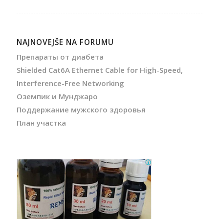
NAJNOVEJŠE NA FORUMU
Препараты от диабета
Shielded Cat6A Ethernet Cable for High-Speed,
Interference-Free Networking
Оземпик и Мунджаро
Поддержание мужского здоровья
План участка