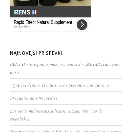
NAJNOVEJŠI PRISPEVKI
RENS H – Preguntas más frecuentes 2 – AGITAR realmente
duro
¿Qué les depara el futuro a las personas con autismo?
Preguntas más frecuentes
Las gotas milagrosas salvaron a Liam (Novicio de
Nedeljske)
Tres historias de cómo RENS H ayudó con problemas serios