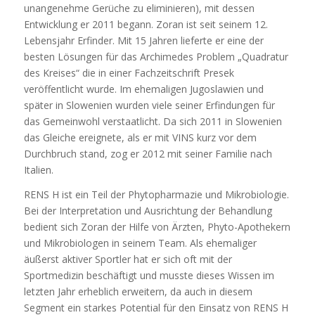
unangenehme Gerüche zu eliminieren), mit dessen
Entwicklung er 2011 begann. Zoran ist seit seinem 12.
Lebensjahr Erfinder. Mit 15 Jahren lieferte er eine der
besten Lösungen für das Archimedes Problem „Quadratur
des Kreises“ die in einer Fachzeitschrift Presek
veröffentlicht wurde. Im ehemaligen Jugoslawien und
später in Slowenien wurden viele seiner Erfindungen für
das Gemeinwohl verstaatlicht. Da sich 2011 in Slowenien
das Gleiche ereignete, als er mit VINS kurz vor dem
Durchbruch stand, zog er 2012 mit seiner Familie nach
Italien.
RENS H ist ein Teil der Phytopharmazie und Mikrobiologie.
Bei der Interpretation und Ausrichtung der Behandlung
bedient sich Zoran der Hilfe von Ärzten, Phyto-Apothekern
und Mikrobiologen in seinem Team. Als ehemaliger
äußerst aktiver Sportler hat er sich oft mit der
Sportmedizin beschäftigt und musste dieses Wissen im
letzten Jahr erheblich erweitern, da auch in diesem
Segment ein starkes Potential für den Einsatz von RENS H