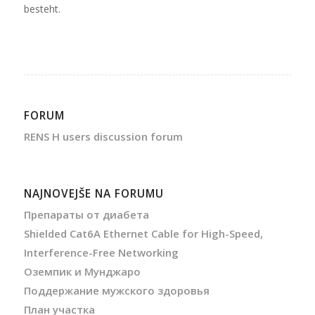
besteht.
FORUM
RENS H users discussion forum
NAJNOVEJŠE NA FORUMU
Препараты от диабета
Shielded Cat6A Ethernet Cable for High-Speed,
Interference-Free Networking
Оземпик и Мунджаро
Поддержание мужского здоровья
План участка